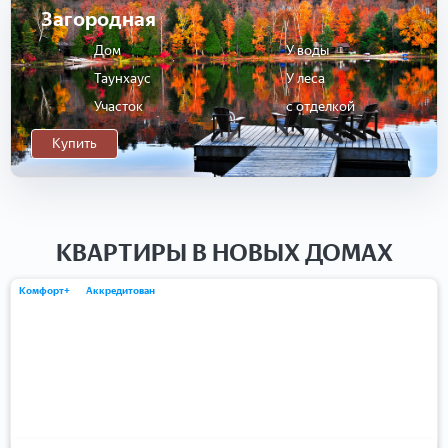
Загородная
Дом
У воды
Таунхаус
У леса
Участок
с отделкой
Купить
КВАРТИРЫ В НОВЫХ ДОМАХ
Комфорт+
Аккредитован