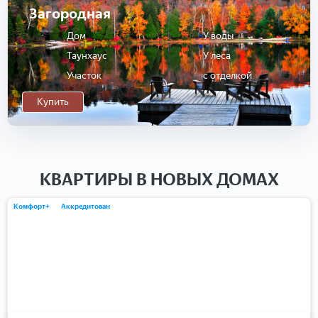
Загородная
Дом
У воды
Таунхаус
У леса
Участок
с отделкой
Купить
КВАРТИРЫ В НОВЫХ ДОМАХ
Комфорт+
Аккредитован