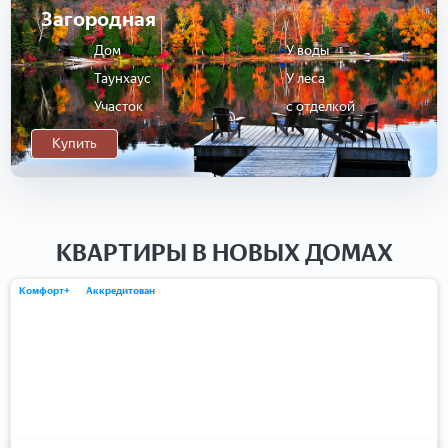
Загородная
Дом
У воды
Таунхаус
У леса
Участок
с отделкой
Купить
КВАРТИРЫ В НОВЫХ ДОМАХ
Комфорт+
Аккредитован