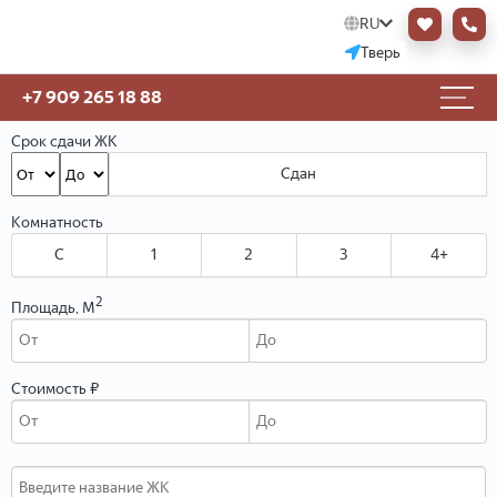
RU
Тверь
+7 909 265 18 88
Срок сдачи ЖК
Сдан
Комнатность
C
1
2
3
4+
2
Площадь, М
Стоимость ₽