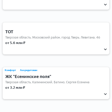
1-комнатные
2-комнатные
3-комнатные
ТОТ
Тверская область, Московский район, город Тверь, Левитана, 46
от 5.6 млн ₽
1-комнатные
2-комнатные
3-комнатные
Комфорт
Аккредитован
ЖК "Есенинские поля"
Тверская область, Калининский, Батино, Сергея Есенина
от 3.2 млн ₽
1-комнатные
2-комнатные
3-комнатные
Студии