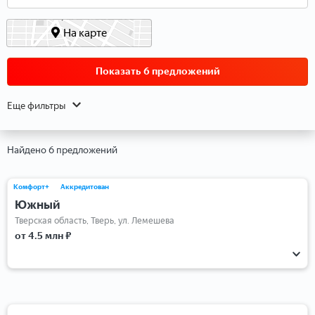
На карте
Показать 6 предложений
Еще фильтры
Найдено 6 предложений
Комфорт+
Аккредитован
Южный
Тверская область, Тверь, ул. Лемешева
от 4.5 млн ₽
1-комнатные
2-комнатные
3-комнатные
Студии