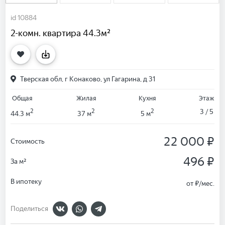
id 10884
2-комн. квартира 44.3м²
Тверская обл, г Конаково, ул Гагарина, д 31
Общая
Жилая
Кухня
Этаж
2
2
2
3 / 5
44.3 м
37 м
5 м
22 000 ₽
Стоимость
496 ₽
За м²
В ипотеку
от
₽/мес.
Поделиться