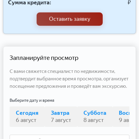
Сумма кредита:
₽
Оставить заявку
Запланируйте просмотр
С вами свяжется специалист по недвижимости,
подтвердит выбранное время просмотра, организует
посещение предложения и проведёт вам экскурсию.
Выберите дату и время
Сегодня
Завтра
Суббота
Воскре
6 август
7 август
8 август
9 авгус