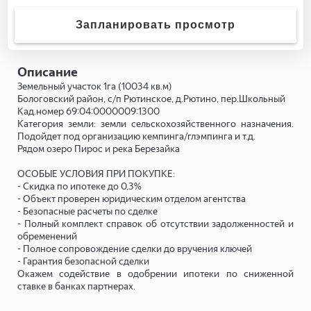
Запланировать просмотр
Описание
Земельный участок 1га (10034 кв.м)
Бологовский район, с/п Рютинское, д.Рютино, пер.Школьный
Кад.номер 69:04:0000009:1300
Категория земли: земли сельскохозяйственного назначения.
Подойдет под организацию кемпинга/глэмпинга и т.д.
Рядом озеро Пирос и река Березайка
ОСОБЫЕ УСЛОВИЯ ПРИ ПОКУПКЕ:
- Скидка по ипотеке до 0,3%
- Объект проверен юридическим отделом агентства
- Безопасные расчеты по сделке
- Полный комплект справок об отсутствии задолженностей и
обременений
- Полное сопровождение сделки до вручения ключей
- Гарантия безопасной сделки
Окажем содействие в одобрении ипотеки по сниженной
ставке в банках партнерах.