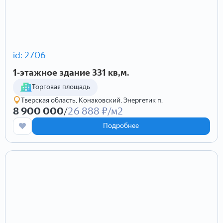
Этаж
Этажей
Состояние
id: 2706
Комнатность
1-этажное здание 331 кв,м.
1
2
3
4
5
6+
Торговая площадь
Общая площадь
Жилая площадь
Площадь кухни
Тверская область, Конаковский, Энергетик п.
8 900 000
/
26 888 ₽/м2
Подробнее
Стоимость
Отправить