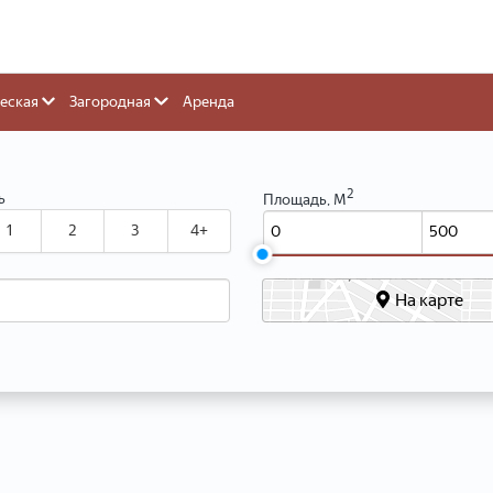
еская
Загородная
Аренда
2
ь
Площадь, М
1
2
3
4+
На карте