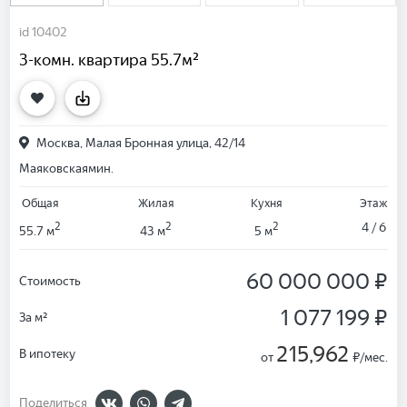
id 10402
3-комн. квартира 55.7м²
Москва, Малая Бронная улица, 42/14
Маяковская
мин.
Общая
Жилая
Кухня
Этаж
2
2
2
4 / 6
55.7 м
43 м
5 м
60 000 000 ₽
Стоимость
1 077 199 ₽
За м²
215,962
В ипотеку
от
₽/мес.
Поделиться