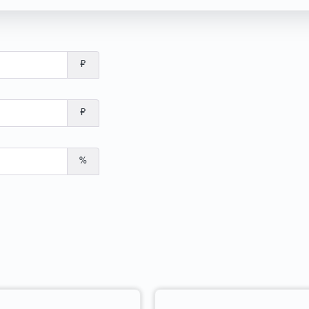
₽
₽
%