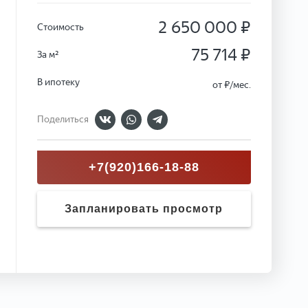
2 650 000 ₽
Стоимость
75 714 ₽
За м²
В ипотеку
от
₽/мес.
Поделиться
+7(920)166-18-88
Запланировать просмотр