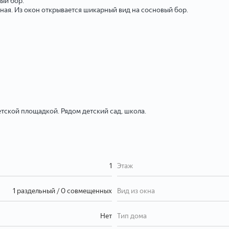
вый бор.
рная. Из окон открывается шикарный вид на сосновый бор.
тской площадкой. Рядом детский сад, школа.
1
Этаж
1 раздельный / 0 совмещенных
Вид из окна
Нет
Тип дома