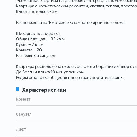
1-комнатная квартира на ул. Гоголя д.15, сразу за домом сосно
Квартира с косметическим ремонтом, светлая, теплая, просто
Высота потолков - 3м
Расположена на 1-м этаже 2-этажного кирпичного дома.
Шикарная планировка:
Общая площадь –35 кв.м
Кухня – 7 кв.м
Комната – 20
Раздельный санузел
Квартира расположена около соснового бора, тихий двор с де
До Волги и пляжа 10 минут пешком.
Рядом остановка общественного транспорта, магазины.
Характеристики
Комнат
Санузел
Лифт