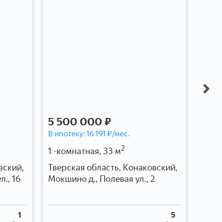
5 500 000 ₽
2 5
В ипотеку:
16 191
₽/мес.
В ипо
2
1 -комнатная, 33 м
1 -ко
вский,
Тверская область, Конаковский,
Твер
л., 16
Мокшино д., Полевая ул., 2
Гагар
1
5