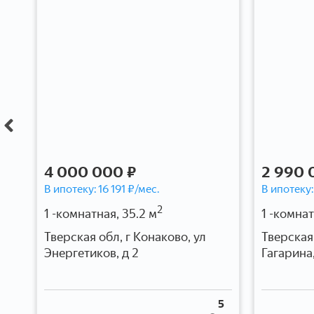
4 000 000 ₽
2 990 
В ипотеку:
16 191
₽/мес.
В ипотеку
2
1 -комнатная, 35.2 м
1 -комнат
ий
Тверская обл, г Конаково, ул
Тверская 
Энергетиков, д 2
Гагарина,
1
5