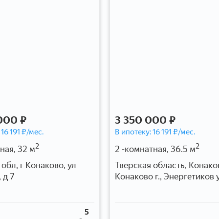
000 ₽
3 350 000 ₽
:
16 191
₽/мес.
В ипотеку:
16 191
₽/мес.
2
2
ная, 32 м
2 -комнатная, 36.5 м
обл, г Конаково, ул
Тверская область, Конако
 д 7
Конаково г., Энергетиков у
5