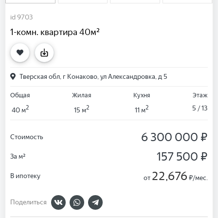
id 9703
1-комн. квартира 40м²
Тверская обл, г Конаково, ул Александровка, д 5
Общая
Жилая
Кухня
Этаж
2
2
2
5 / 13
40 м
15 м
11 м
6 300 000 ₽
Стоимость
157 500 ₽
За м²
22,676
В ипотеку
от
₽/мес.
Поделиться