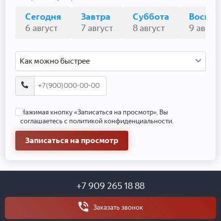
Сегодня
Завтра
Суббота
Воскре
6 август
7 август
8 август
9 авгус
Как можно быстрее
Нажимая кнопку «Записаться на просмотр», Вы
соглашаетесь с политикой конфиденциальности.
Записаться на просмотр
+7 909 265 18 88
Заказать звонок