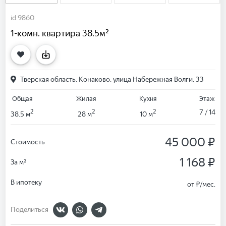
id 9860
1-комн. квартира 38.5м²
Тверская область, Конаково, улица Набережная Волги, 33
Общая
Жилая
Кухня
Этаж
2
2
2
7 / 14
38.5 м
28 м
10 м
45 000 ₽
Стоимость
1 168 ₽
За м²
В ипотеку
от
₽/мес.
Поделиться