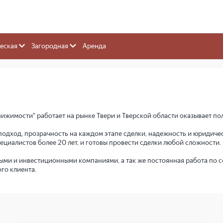
иональный Цент
и"
еская
Загородная
Аренда
имости" работает на рынке Твери и Тверской области оказывает пол
дход, прозрачность на каждом этапе сделки, надежность и юридичес
циалистов более 20 лет, и готовы провести сделки любой сложности.
ми и инвестиционными компаниями, а так же постоянная работа по 
го клиента.