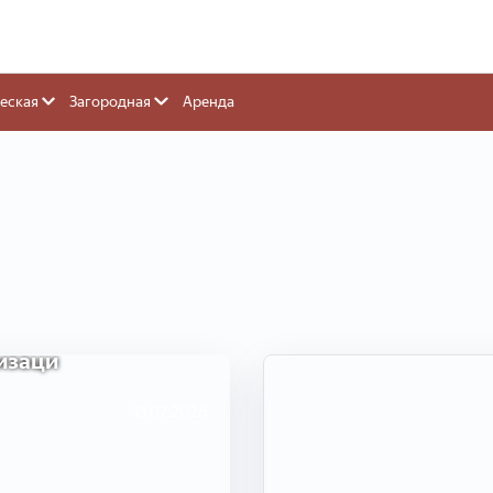
еская
Загородная
Аренда
изации совместной
в признан банкротом.
изаци
13.07.2026