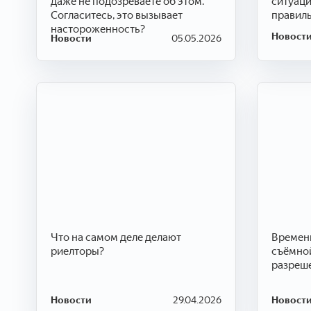
даже не подозреваете об этом.
ситуаци
Согласитесь, это вызывает
правиль
настороженность?
Новост
Новости
05.05.2026
Что на самом деле делают
Временн
риелторы?
съёмной
разреше
Новости
29.04.2026
Новост