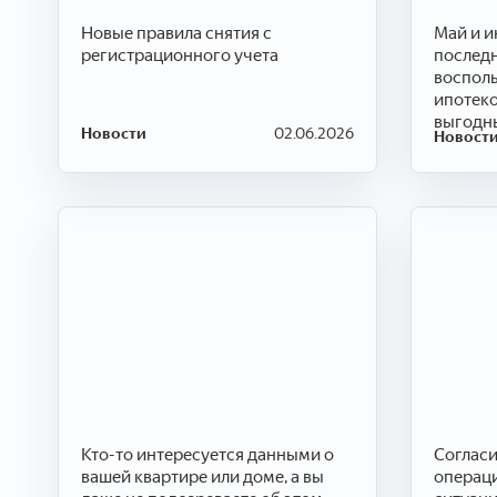
Новые правила снятия с
Май и и
регистрационного учета
послед
восполь
ипотеко
выгодн
Новости
02.06.2026
Новост
Кто-то интересуется данными о
Согласи
вашей квартире или доме, а вы
операци