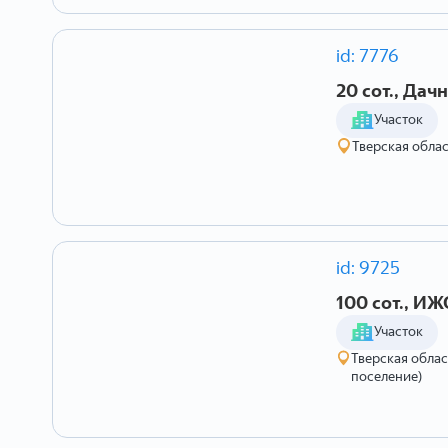
id: 7776
20 сот., Да
Участок
Тверская обла
id: 9725
100 сот., ИЖ
Участок
Тверская обла
поселение)