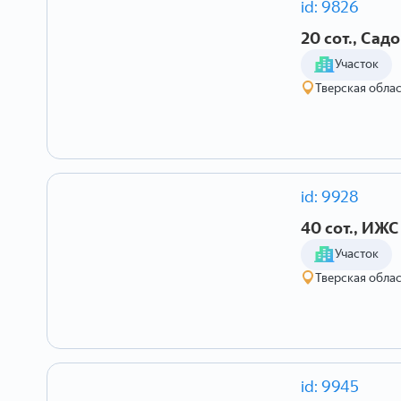
id: 9826
20 сот., Сад
Участок
Тверская обла
id: 9928
40 сот., ИЖС
Участок
Тверская обла
id: 9945