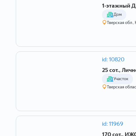
1-этажный До
Дом
Тверская обл.,
id: 10820
25 сот., Лич
Участок
Тверская обла
id: 11969
170 сот., ИЖ