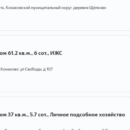
сть, Конаковский муниципальный округ, деревня Щёлково
м 61.2 кв.м., 6 сот., ИЖС
г Конаково, ул Свободы, д 107
м 37 кв.м., 5.7 сот., Личное подсобное хозяйство