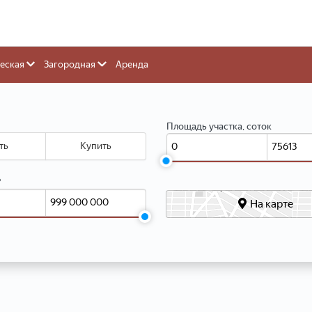
еская
Загородная
Аренда
Площадь участка, соток
ть
Купить
₽
На карте