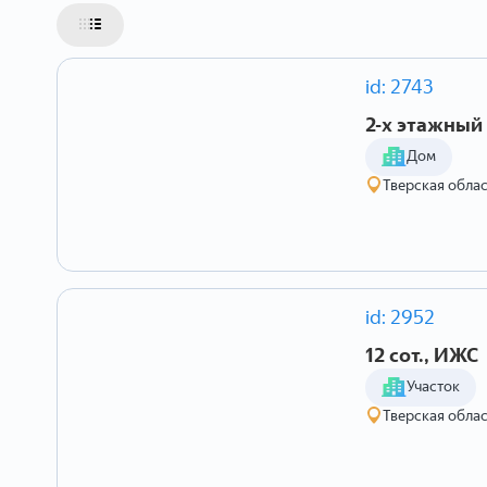
id: 2743
2-х этажный 
Дом
Тверская облас
id: 2952
12 сот., ИЖС
Участок
Тверская обла