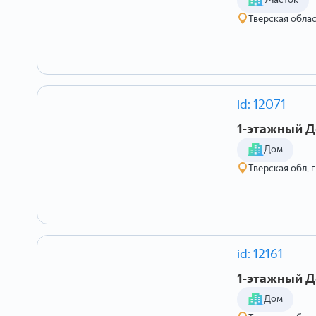
Тверская обла
id: 12071
1-этажный До
Дом
Тверская обл, 
id: 12161
1-этажный До
Дом