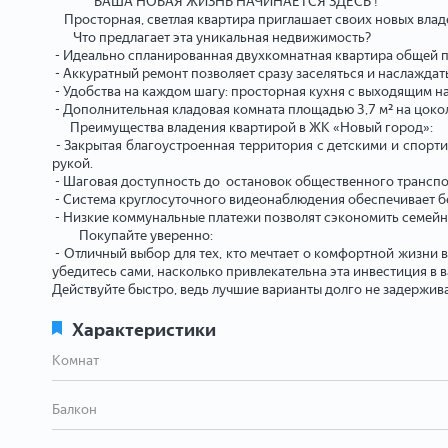
ВАША НОВАЯ ЖИЗНЬ НАЧИНАЕТСЯ ЗДЕСЬ !
Просторная, светлая квартира приглашает своих новых владе
Что предлагает эта уникальная недвижимость?
- Идеально спланированная двухкомнатная квартира общей пл
- Аккуратный ремонт позволяет сразу заселяться и наслажда
- Удобства на каждом шагу: просторная кухня с выходящим на
- Дополнительная кладовая комната площадью 3,7 м² на цоко
Преимущества владения квартирой в ЖК «Новый город»:
- Закрытая благоустроенная территория с детскими и спорт
рукой.
- Шаговая доступность до остановок общественного транспор
- Система круглосуточного видеонаблюдения обеспечивает б
- Низкие коммунальные платежи позволят сэкономить семей
Покупайте уверенно:
- Отличный выбор для тех, кто мечтает о комфортной жизни 
убедитесь сами, насколько привлекательна эта инвестиция в 
Действуйте быстро, ведь лучшие варианты долго не задержив
Характеристики
Комнат
Балкон