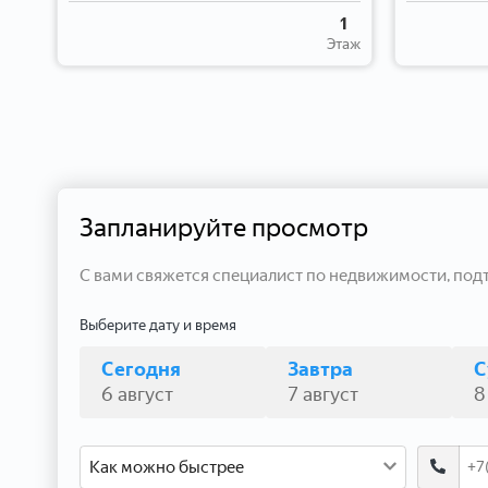
4
1
таж
Этаж
Запланируйте просмотр
С вами свяжется специалист по недвижимости, под
Выберите дату и время
Сегодня
Завтра
С
6 август
7 август
8
Как можно быстрее