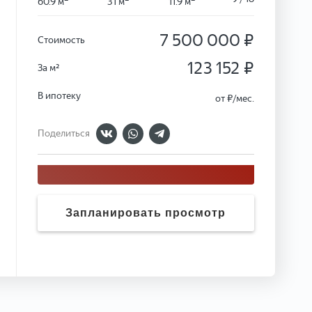
60.9 м
31 м
11.9 м
7 500 000 ₽
Стоимость
123 152 ₽
За м²
В ипотеку
от
₽/мес.
Поделиться
Запланировать просмотр