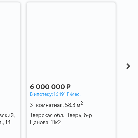
6 000 000 ₽
10 
В ипотеку:
16 191
₽/мес.
В ипо
2
3 -комнатная, 58.3 м
2 -к
вский,
Тверская обл., Тверь, б-р
Твер
., 14
Цанова, 11к2
дере
10