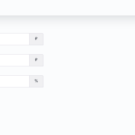
₽
₽
%