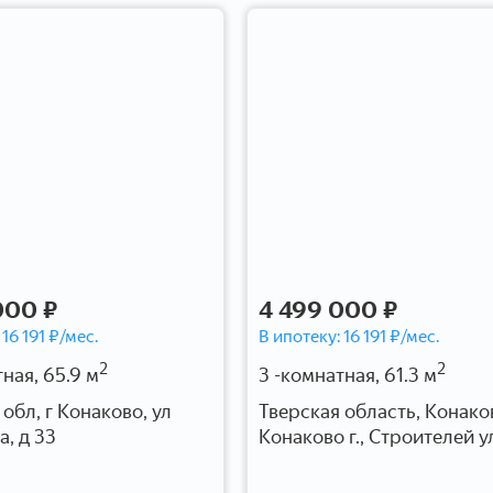
000 ₽
4 499 000 ₽
:
16 191
₽/мес.
В ипотеку:
16 191
₽/мес.
2
2
ная, 65.9 м
3 -комнатная, 61.3 м
обл, г Конаково, ул
Тверская область, Конако
а, д 33
Конаково г., Строителей ул