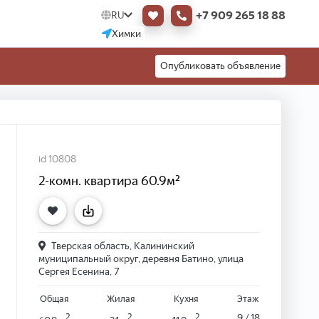
+7 909 265 18 88
RU
Химки
Опубликовать объявление
id 10808
2-комн. квартира 60.9м²
Тверская область, Калининский
муниципальный округ, деревня Батино, улица
Сергея Есенина, 7
Общая
Жилая
Кухня
Этаж
2
2
2
9 / 18