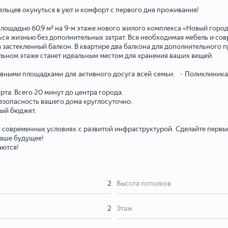
льцев окунуться в уют и комфорт с первого дня проживания!
ощадью 60,9 м² на 9-м этаже нового жилого комплекса «Новый город
ться жизнью без дополнительных затрат. Вся необходимая мебель и со
 застекленный балкон. В квартире два балкона для дополнительного 
льном этаже станет идеальным местом для хранения ваших вещей.
ивными площадками для активного досуга всей семьи. - Поликлиника 
та. Всего 20 минут до центра города.
езопасность вашего дома круглосуточно.
ный бюджет.
в современных условиях с развитой инфраструктурой. Сделайте первы
ваше будущее!
аются!
2
Высота потолков
2
Этаж