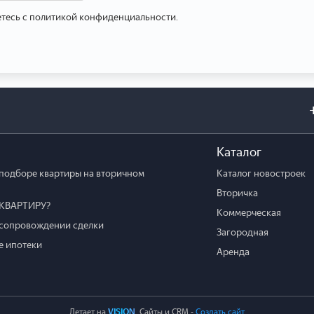
етесь с политикой конфиденциальности.
Каталог
подборе квартиры на вторичном
Каталог новостроек
Вторичка
КВАРТИРУ?
Коммерческая
сопровождении сделки
Загородная
 ипотеки
Аренда
Летает на
VISION
. Cайты и CRM -
Создать сайт