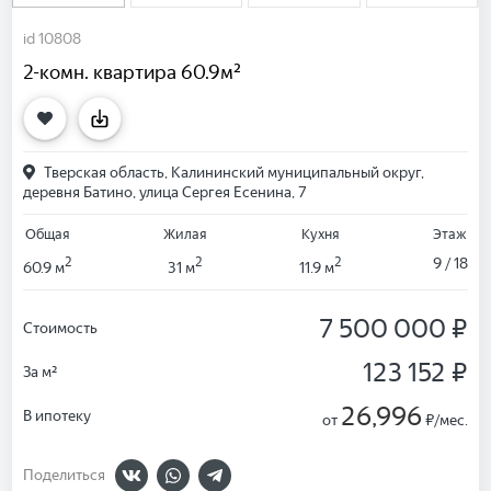
id 10808
2-комн. квартира 60.9м²
Тверская область, Калининский муниципальный округ,
деревня Батино, улица Сергея Есенина, 7
Общая
Жилая
Кухня
Этаж
2
2
2
9 / 18
60.9 м
31 м
11.9 м
7 500 000 ₽
Стоимость
123 152 ₽
За м²
26,996
В ипотеку
от
₽/мес.
Поделиться