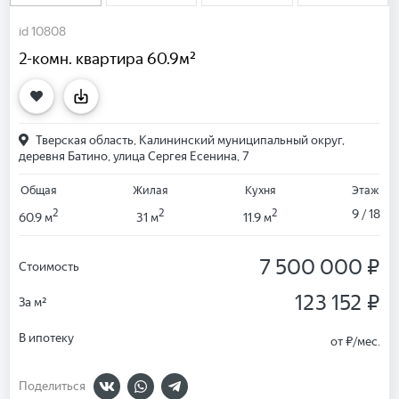
id 10808
2-комн. квартира 60.9м²
Тверская область, Калининский муниципальный округ,
деревня Батино, улица Сергея Есенина, 7
Общая
Жилая
Кухня
Этаж
2
2
2
9 / 18
60.9 м
31 м
11.9 м
7 500 000 ₽
Стоимость
123 152 ₽
За м²
В ипотеку
от
₽/мес.
Поделиться