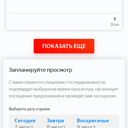
1
Этаж
ПОКАЗАТЬ ЕЩЕ
Запланируйте просмотр
С вами свяжется специалист по недвижимости,
подтвердит выбранное время просмотра, организует
посещение предложения и проведёт вам экскурсию.
Выберите дату и время
Сегодня
Завтра
Воскресенье
По
7 август
8 август
9 август
10 