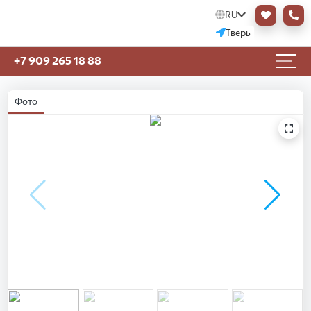
RU
Тверь
+7 909 265 18 88
Фото