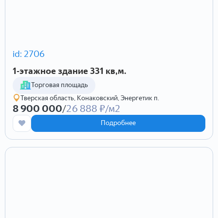
Этаж
Этажей
Состояние
id: 2706
Комнатность
1-этажное здание 331 кв,м.
1
2
3
4
5
6+
Торговая площадь
Общая площадь
Жилая площадь
Площадь кухни
Тверская область, Конаковский, Энергетик п.
8 900 000
/
26 888 ₽/м2
Подробнее
Стоимость
Отправить